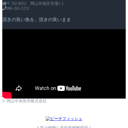
〒702-8052 岡山市南区市場1-1
086-265-3232
活きの良い魚を、活きの良いまま
© 岡山中央魚市株式会社.
人気の桃鯛に高知産桃鯛登場！