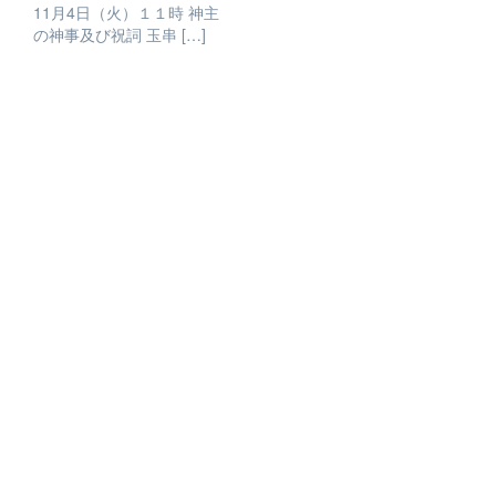
11月4日（火）１１時 神主
の神事及び祝詞 玉串 […]