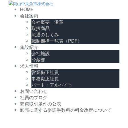
HOME
会社案内
会社概要・沿革
取扱商品
流通のしくみ
職制機構一覧表（PDF）
施設紹介
会社施設
冷蔵部
求人情報
営業職正社員
事務職正社員
パート・アルバイト
お問い合わせ
社員のブログ
売買取引条件の公表
卸売に関する委託手数料の料金改定について
沿岸、近海、そして世界の海から