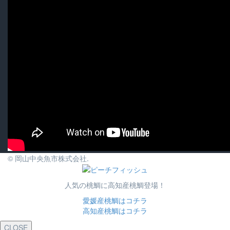
© 岡山中央魚市株式会社.
人気の桃鯛に高知産桃鯛登場！
愛媛産桃鯛はコチラ
高知産桃鯛はコチラ
CLOSE