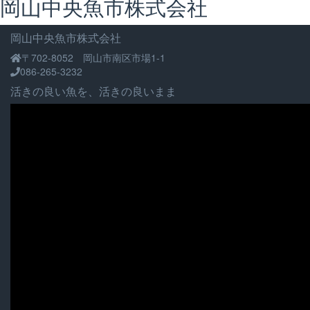
岡山中央魚市株式会社
ビ
ゲ
岡山中央魚市株式会社
ー
〒702-8052 岡山市南区市場1-1
シ
086-265-3232
ョ
活きの良い魚を、活きの良いまま
ン