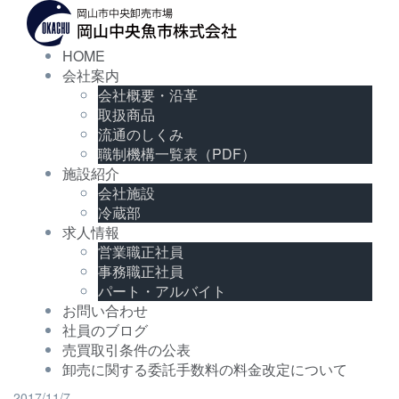
コ
ン
テ
HOME
ン
会社案内
ツ
会社概要・沿革
へ
取扱商品
ス
キ
流通のしくみ
ッ
職制機構一覧表（PDF）
プ
施設紹介
会社施設
冷蔵部
求人情報
営業職正社員
事務職正社員
パート・アルバイト
お問い合わせ
社員のブログ
売買取引条件の公表
卸売に関する委託手数料の料金改定について
2017/11/7