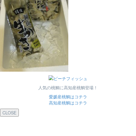
人気の桃鯛に高知産桃鯛登場！
愛媛産桃鯛はコチラ
高知産桃鯛はコチラ
CLOSE