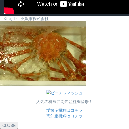
© 岡山中央魚市株式会社.
人気の桃鯛に高知産桃鯛登場！
愛媛産桃鯛はコチラ
高知産桃鯛はコチラ
CLOSE