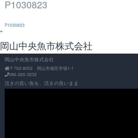
P1030823
投
P1030823
稿
ナ
岡山中央魚市株式会社
ビ
ゲ
岡山中央魚市株式会社
ー
〒702-8052 岡山市南区市場1-1
シ
086-265-3232
ョ
活きの良い魚を、活きの良いまま
ン