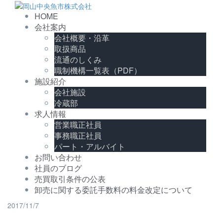
コ
ン
HOME
テ
会社案内
ン
会社概要・沿革
ツ
取扱商品
へ
流通のしくみ
ス
職制機構一覧表（PDF）
キ
施設紹介
ッ
会社施設
プ
冷蔵部
求人情報
営業職正社員
事務職正社員
パート・アルバイト
お問い合わせ
社員のブログ
売買取引条件の公表
卸売に関する委託手数料の料金改定について
2017/11/7