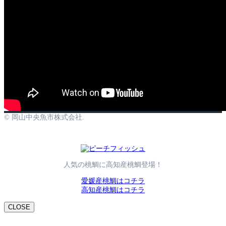
© 岡山中央魚市株式会社.
人気の桃鯛に高知産桃鯛登場！
愛媛産桃鯛はコチラ
高知産桃鯛はコチラ
CLOSE