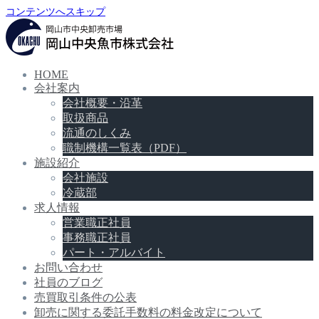
コンテンツへスキップ
HOME
会社案内
会社概要・沿革
取扱商品
流通のしくみ
職制機構一覧表（PDF）
施設紹介
会社施設
冷蔵部
求人情報
営業職正社員
事務職正社員
パート・アルバイト
お問い合わせ
社員のブログ
売買取引条件の公表
卸売に関する委託手数料の料金改定について