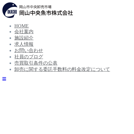
コ
ン
テ
ン
HOME
ツ
会社案内
へ
ス
施設紹介
キ
求人情報
ッ
お問い合わせ
プ
社員のブログ
売買取引条件の公表
卸売に関する委託手数料の料金改定について