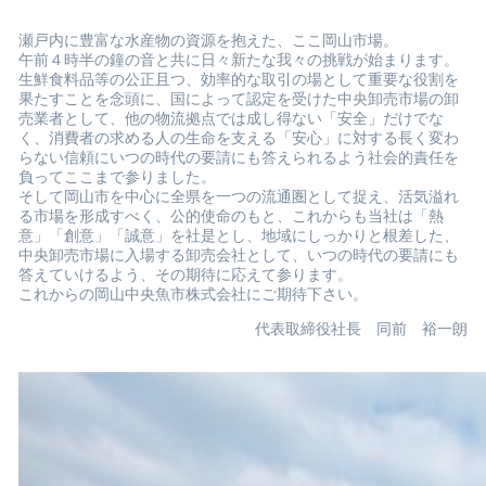
瀬戸内に豊富な水産物の資源を抱えた、ここ岡山市場。
午前４時半の鐘の音と共に日々新たな我々の挑戦が始まります。
生鮮食料品等の公正且つ、効率的な取引の場として重要な役割を
果たすことを念頭に、国によって認定を受けた中央卸売市場の卸
売業者として、他の物流拠点では成し得ない「安全」だけでな
く、消費者の求める人の生命を支える「安心」に対する長く変わ
らない信頼にいつの時代の要請にも答えられるよう社会的責任を
負ってここまで参りました。
そして岡山市を中心に全県を一つの流通圏として捉え、活気溢れ
る市場を形成すべく、公的使命のもと、これからも当社は「熱
意」「創意」「誠意」を社是とし、地域にしっかりと根差した、
中央卸売市場に入場する卸売会社として、いつの時代の要請にも
答えていけるよう、その期待に応えて参ります。
これからの岡山中央魚市株式会社にご期待下さい。
代表取締役社長 同前 裕一朗