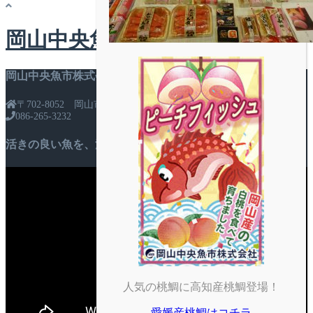
稿
岡山中央魚市株式会社
ナ
ビ
岡山中央魚市株式会社
ゲ
〒702-8052 岡山市南区市場1-1
ー
086-265-3232
シ
活きの良い魚を、活きの良いまま
ョ
ン
人気の桃鯛に高知産桃鯛登場！
愛媛産桃鯛はコチラ