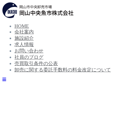
コ
ン
テ
ン
HOME
ツ
会社案内
へ
ス
施設紹介
キ
求人情報
ッ
お問い合わせ
プ
社員のブログ
売買取引条件の公表
卸売に関する委託手数料の料金改定について