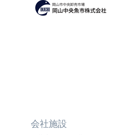
コ
ン
テ
人気の桃鯛に高知産桃鯛登場！
ン
ツ
愛媛産桃鯛はコチラ
へ
高知産桃鯛はコチラ
ス
キ
ッ
プ
会社施設