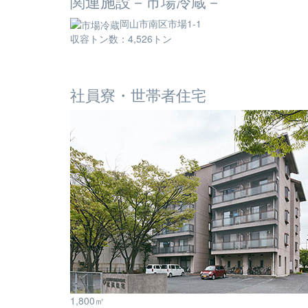
関連施設－市場冷蔵－
岡山市南区市場1-1
収容トン数：4,526トン
社員寮・世帯者住宅
1,800㎡