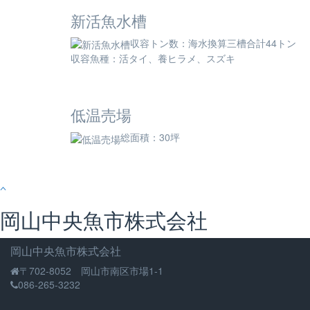
新活魚水槽
収容トン数：海水換算三槽合計44トン
収容魚種：活タイ、養ヒラメ、スズキ
低温売場
総面積：30坪
岡山中央魚市株式会社
岡山中央魚市株式会社
〒702-8052 岡山市南区市場1-1
086-265-3232