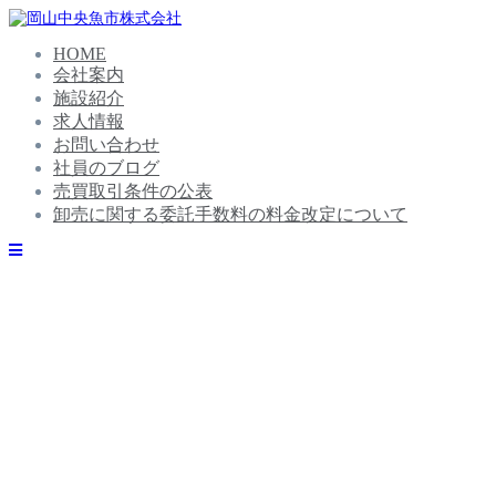
コ
ン
HOME
テ
会社案内
ン
ツ
施設紹介
へ
求人情報
ス
お問い合わせ
キ
社員のブログ
ッ
売買取引条件の公表
プ
卸売に関する委託手数料の料金改定について