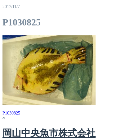
2017/11/7
P1030825
P1030825
投
稿
岡山中央魚市株式会社
ナ