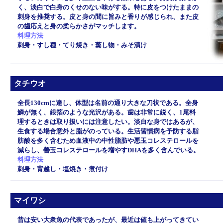
く、淡白で白身のくせのない味がする。特に皮をつけたままの
刺身を推奨する。皮と身の間に旨みと香りが感じられ、また皮
の歯応えと身の柔らかさがマッチします。
料理方法
刺身・すし種・てり焼き・蒸し物・みそ漬け
タチウオ
全長130cmに達し、体型は名前の通り大きな刀状である。全身
鱗が無く、銀箔のような光沢がある。歯は非常に鋭く、1尾料
理するときは取り扱いには注意したい。淡白な身ではあるが、
生食する場合意外と脂がのっている。生活習慣病を予防する脂
肪酸を多く含むため血液中の中性脂肪や悪玉コレステロールを
減らし、善玉コレステロールを増やすDHAを多く含んでいる。
料理方法
刺身・背越し・塩焼き・煮付け
マイワシ
昔は安い大衆魚の代表であったが、最近は値も上がってきてい