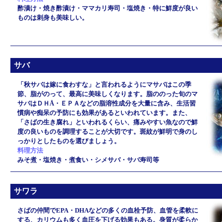
酢漬け・焼き酢漬け・ママカリ寿司・塩焼き・特に鮮度が良い
ものは刺身も美味しい。
サバ
「秋サバは嫁に食わすな」と言われるようにマサバはこの季
節、脂がのって、最高に美味しくなります。脂ののった旬のマ
サバはＤＨÅ・ＥＰＡなどの脂溶性成分を大量に含み、生活習
慣病や痴呆の予防にも効果があるといわれています。また、
「さばの生き腐れ」といわれるくらい、痛みやすい魚なので鮮
度の良いものを調理することが大切です。斑紋が鮮明で身のし
っかりとしたものを選びましょう。
料理方法
みそ煮・塩焼き・煮食い・シメサバ・サバ寿司等
サワラ
さばの仲間でEPA・DHAなどの多くの血栓予防、血管を柔軟に
する、カリウムも多く血圧を下げる効果もある。身質が柔らか