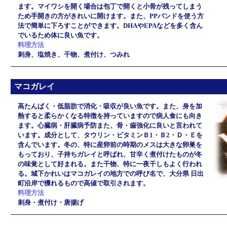
ます。マイワシを開く場合は包丁で開くと小骨が残ってしまう
ため手開きの方がきれいに開けます。また、PPバンドを使う方
法で簡単に下ろすことができます。DHAやEPAなどを多く含ん
でいるため体に良い魚です。
料理方法
刺身、塩焼き、干物、煮付け、つみれ
マコガレイ
高たんぱく・低脂肪で消化・吸収が良い魚です。また、身を加
熱すると柔らかくなる特徴を持っていますので病人食にも向き
ます。心臓病・肝臓病予防また、骨・歯強化に良いと言われて
います。成分として、タウリン・ビタミンＢ1・Ｂ2・Ｄ・Ｅを
含んでいます。冬の、特に産卵前の時期のメスは大きな卵巣を
もっており、子持ちガレイと呼ばれ、甘辛く煮付けたものが冬
の味覚として好まれる。また干物、特に一夜干しもよく行われ
る。城下かれいはマコガレイの地方での呼び名で、大分県 日出
町沿岸で獲れるもので高値で取引されます。
料理方法
刺身・煮付け・唐揚げ