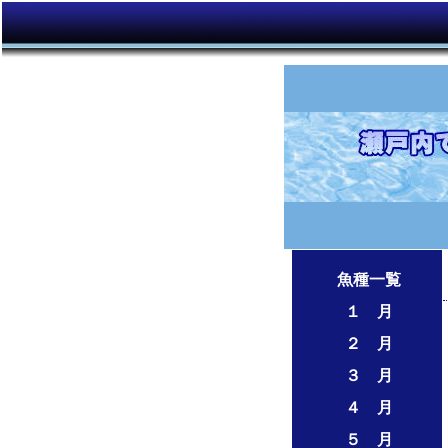
魚種一覧
１ 月
２ 月
３ 月
４ 月
５ 月