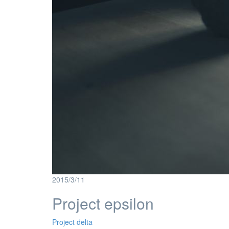
2015/3/11
Project epsilon
投
Project delta