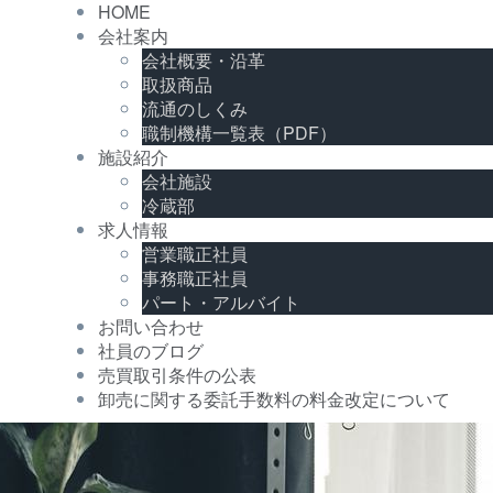
HOME
会社案内
会社概要・沿革
取扱商品
流通のしくみ
職制機構一覧表（PDF）
施設紹介
会社施設
冷蔵部
求人情報
営業職正社員
事務職正社員
パート・アルバイト
お問い合わせ
社員のブログ
売買取引条件の公表
卸売に関する委託手数料の料金改定について