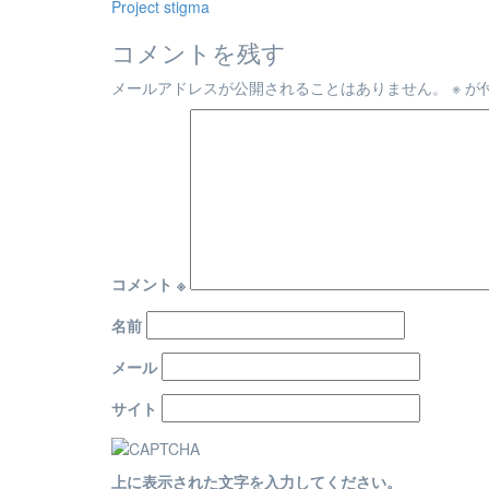
稿
Project stigma
ナ
コメントを残す
ビ
メールアドレスが公開されることはありません。
※
が
ゲ
ー
シ
ョ
ン
コメント
※
名前
メール
サイト
上に表示された文字を入力してください。