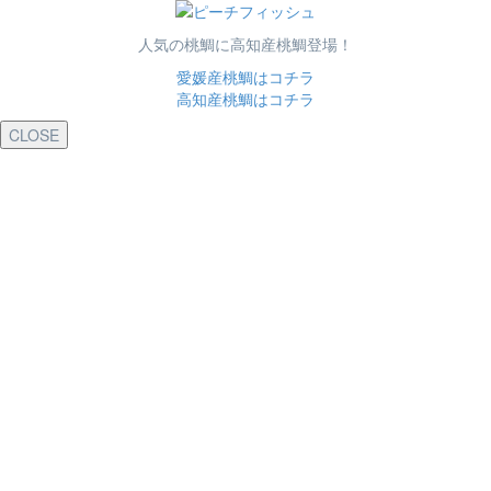
人気の桃鯛に高知産桃鯛登場！
愛媛産桃鯛はコチラ
高知産桃鯛はコチラ
CLOSE