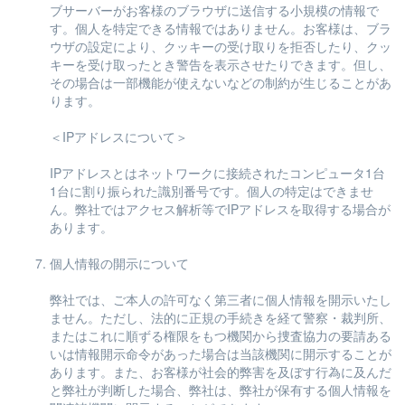
ブサーバーがお客様のブラウザに送信する小規模の情報で
す。個人を特定できる情報ではありません。お客様は、ブラ
ウザの設定により、クッキーの受け取りを拒否したり、クッ
キーを受け取ったとき警告を表示させたりできます。但し、
その場合は一部機能が使えないなどの制約が生じることがあ
ります。
＜IPアドレスについて＞
IPアドレスとはネットワークに接続されたコンピュータ1台
1台に割り振られた識別番号です。個人の特定はできませ
ん。弊社ではアクセス解析等でIPアドレスを取得する場合が
あります。
個人情報の開示について
弊社では、ご本人の許可なく第三者に個人情報を開示いたし
ません。ただし、法的に正規の手続きを経て警察・裁判所、
またはこれに順ずる権限をもつ機関から捜査協力の要請ある
いは情報開示命令があった場合は当該機関に開示することが
あります。また、お客様が社会的弊害を及ぼす行為に及んだ
と弊社が判断した場合、弊社は、弊社が保有する個人情報を