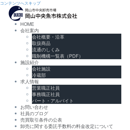
コンテンツへスキップ
HOME
会社案内
会社概要・沿革
取扱商品
流通のしくみ
職制機構一覧表（PDF）
施設紹介
会社施設
冷蔵部
求人情報
営業職正社員
事務職正社員
パート・アルバイト
お問い合わせ
社員のブログ
売買取引条件の公表
卸売に関する委託手数料の料金改定について