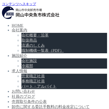
コンテンツへスキップ
HOME
会社案内
会社概要・沿革
取扱商品
流通のしくみ
職制機構一覧表（PDF）
施設紹介
会社施設
冷蔵部
求人情報
営業職正社員
事務職正社員
パート・アルバイト
お問い合わせ
社員のブログ
売買取引条件の公表
卸売に関する委託手数料の料金改定について