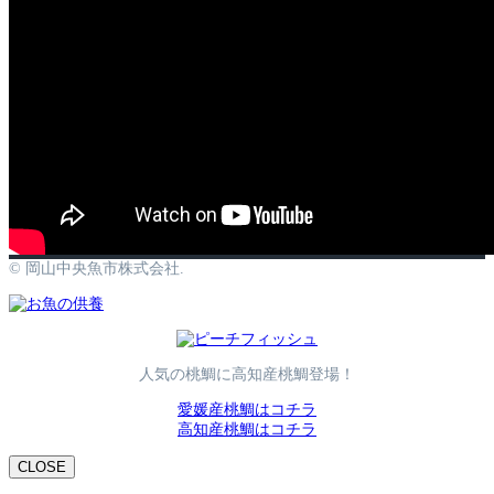
© 岡山中央魚市株式会社.
人気の桃鯛に高知産桃鯛登場！
愛媛産桃鯛はコチラ
高知産桃鯛はコチラ
CLOSE