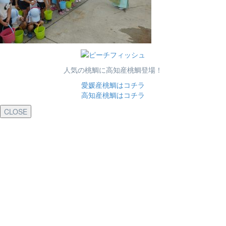
人気の桃鯛に高知産桃鯛登場！
愛媛産桃鯛はコチラ
高知産桃鯛はコチラ
CLOSE