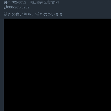
〒702-8052 岡山市南区市場1-1
シ
086-265-3232
ョ
活きの良い魚を、活きの良いまま
ン