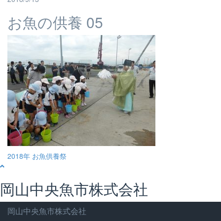
お魚の供養 05
投
2018年 お魚供養祭
稿
ナ
岡山中央魚市株式会社
ビ
ゲ
岡山中央魚市株式会社
ー