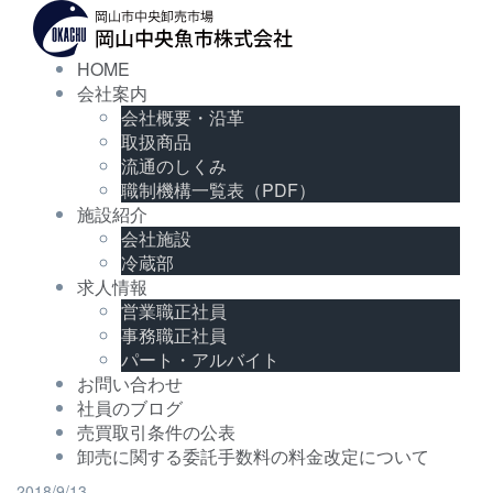
コ
ン
テ
HOME
ン
会社案内
ツ
会社概要・沿革
へ
取扱商品
ス
キ
流通のしくみ
ッ
職制機構一覧表（PDF）
プ
施設紹介
会社施設
冷蔵部
求人情報
営業職正社員
事務職正社員
パート・アルバイト
お問い合わせ
社員のブログ
売買取引条件の公表
卸売に関する委託手数料の料金改定について
2018/9/13