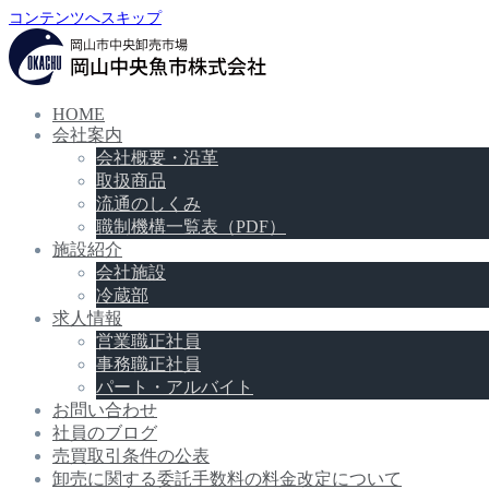
コンテンツへスキップ
HOME
会社案内
会社概要・沿革
取扱商品
流通のしくみ
職制機構一覧表（PDF）
施設紹介
会社施設
冷蔵部
求人情報
営業職正社員
事務職正社員
パート・アルバイト
お問い合わせ
社員のブログ
売買取引条件の公表
卸売に関する委託手数料の料金改定について