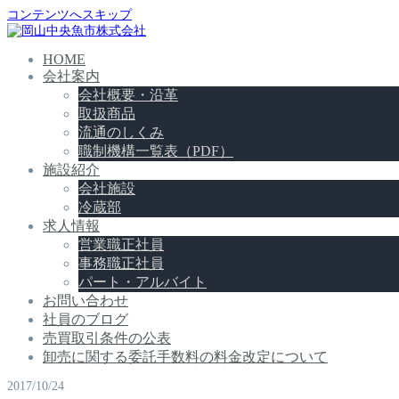
コンテンツへスキップ
HOME
会社案内
会社概要・沿革
取扱商品
流通のしくみ
職制機構一覧表（PDF）
施設紹介
会社施設
冷蔵部
求人情報
営業職正社員
事務職正社員
パート・アルバイト
お問い合わせ
社員のブログ
売買取引条件の公表
卸売に関する委託手数料の料金改定について
2017/10/24