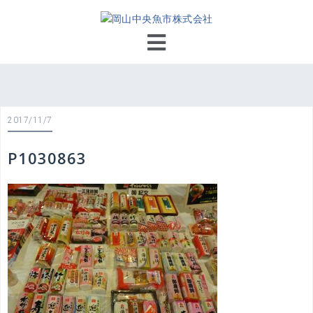
コ
ン
テ
ン
ツ
へ
ス
キ
2017/11/7
ッ
プ
P1030863