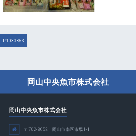
投
P1030863
稿
ナ
ビ
ゲ
ー
岡山中央魚市株式会社
シ
ョ
ン
岡山中央魚市株式会社
〒702-8052 岡山市南区市場1-1