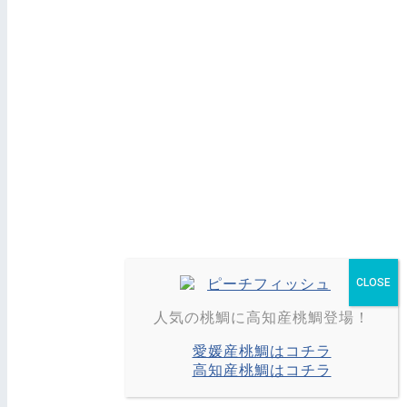
人気の桃鯛に高知産桃鯛登場！
愛媛産桃鯛はコチラ
高知産桃鯛はコチラ
© 岡山中央魚市株式会社.