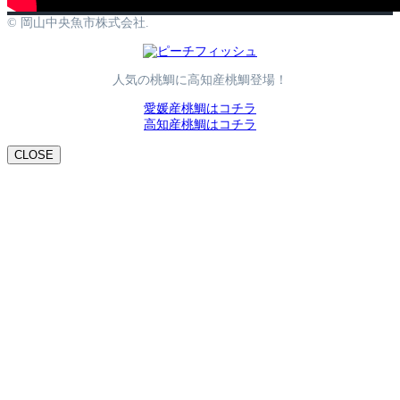
© 岡山中央魚市株式会社.
人気の桃鯛に高知産桃鯛登場！
愛媛産桃鯛はコチラ
高知産桃鯛はコチラ
CLOSE