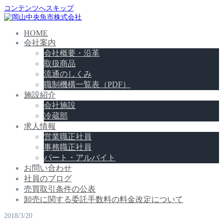
コンテンツへスキップ
HOME
会社案内
会社概要・沿革
取扱商品
流通のしくみ
職制機構一覧表（PDF）
施設紹介
会社施設
冷蔵部
求人情報
営業職正社員
事務職正社員
パート・アルバイト
お問い合わせ
社員のブログ
売買取引条件の公表
卸売に関する委託手数料の料金改定について
2018/3/20