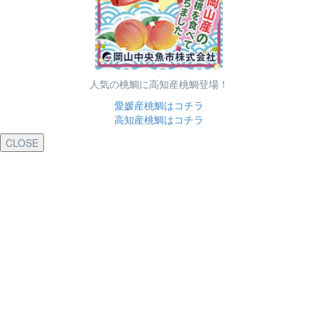
人気の桃鯛に高知産桃鯛登場！
愛媛産桃鯛はコチラ
高知産桃鯛はコチラ
CLOSE