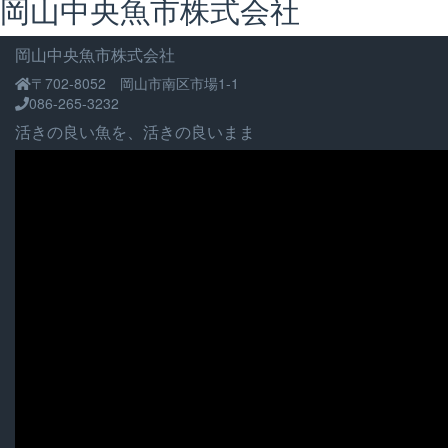
岡山中央魚市株式会社
ビ
ゲ
岡山中央魚市株式会社
ー
〒702-8052 岡山市南区市場1-1
シ
086-265-3232
ョ
活きの良い魚を、活きの良いまま
ン