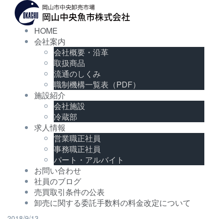
コ
ン
テ
HOME
ン
会社案内
ツ
会社概要・沿革
へ
取扱商品
ス
キ
流通のしくみ
ッ
職制機構一覧表（PDF）
プ
施設紹介
会社施設
冷蔵部
求人情報
営業職正社員
事務職正社員
パート・アルバイト
お問い合わせ
社員のブログ
売買取引条件の公表
卸売に関する委託手数料の料金改定について
2018/9/13