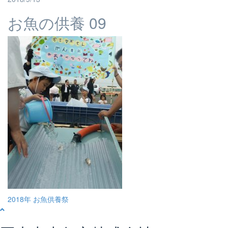
お魚の供養 09
投
2018年 お魚供養祭
稿
ナ